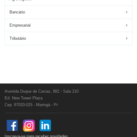
Bancário
Empresarial
Tributário
Avenida Duque de Caxias, 882 - Sala 210
Ed. New Tower Plaza
Cep: 87020-025 - Maringá - Pr
Inscreva-se para receber novidades.