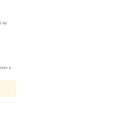
l da
dores e