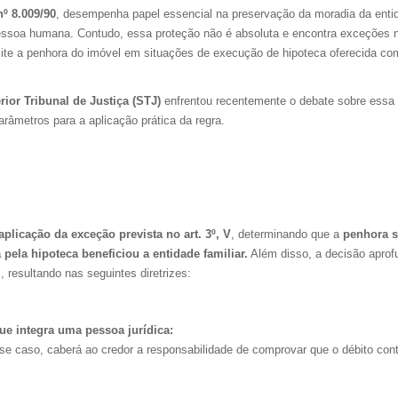
nº 8.009/90
, desempenha papel essencial na preservação da moradia da enti
pessoa humana. Contudo, essa proteção não é absoluta e encontra exceções n
mite a penhora do imóvel em situações de execução de hipoteca oferecida co
rior Tribunal de Justiça (STJ)
enfrentou recentemente o debate sobre essa
arâmetros para a aplicação prática da regra.
aplicação da exceção prevista no art. 3º, V
, determinando que a
penhora 
pela hipoteca beneficiou a entidade familiar.
Além disso, a decisão aprof
 resultando nas seguintes diretrizes:
e integra uma pessoa jurídica:
se caso, caberá ao credor a responsabilidade de comprovar que o débito cont