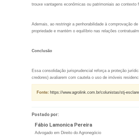
trouxe vantagens econômicas ou patrimoniais ao contexto fa
Ademais, ao restringir a penhorabilidade à comprovação de 
propriedade e mantém o equilíbrio nas relações contratualm
Conclusão
Essa consolidação jurisprudencial reforça a proteção jurí
credores) avaliarem com cautela o uso de imóveis residenc
Fonte:
https://www.agrolink.com.br/colunistas/stj-escla
Postado por:
Fábio Lamonica Pereira
Advogado em Direito do Agronegócio