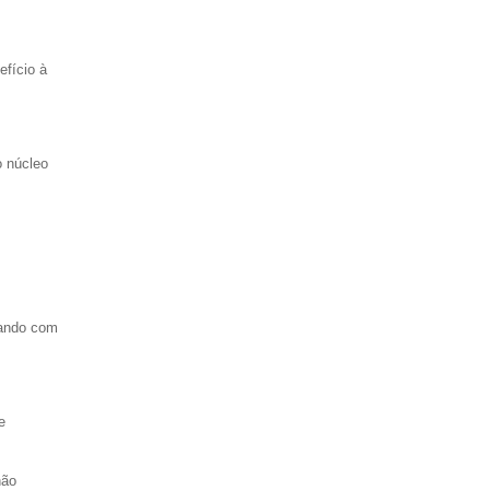
efício à
o núcleo
tando com
e
não