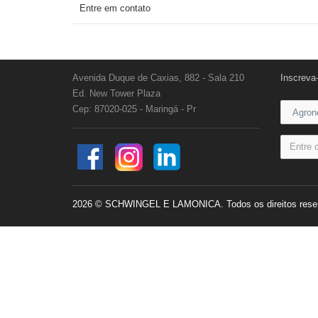
Entre em contato
Avenida Duque de Caxias, 882 - Sala 210
Inscreva
Ed. New Tower Plaza
Cep: 87020-025 - Maringá - Pr
2026 © SCHWINGEL E LAMONICA. Todos os direitos rese