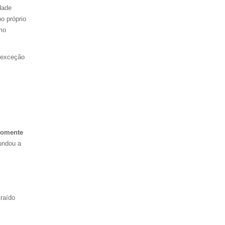
dade
o próprio
mo
 exceção
somente
undou a
raído