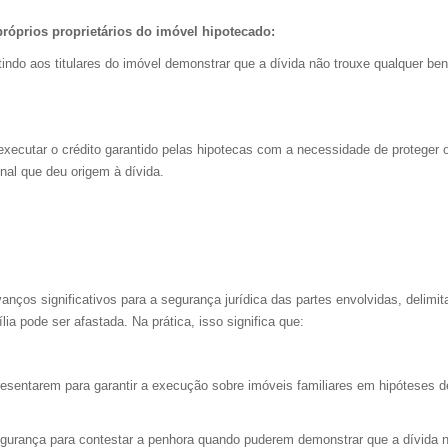
róprios proprietários do imóvel hipotecado:
do aos titulares do imóvel demonstrar que a dívida não trouxe qualquer ben
 executar o crédito garantido pelas hipotecas com a necessidade de proteger 
onal que deu origem à dívida.
nços significativos para a segurança jurídica das partes envolvidas, delimi
a pode ser afastada. Na prática, isso significa que:
resentarem para garantir a execução sobre imóveis familiares em hipóteses d
segurança para contestar a penhora quando puderem demonstrar que a dívida 