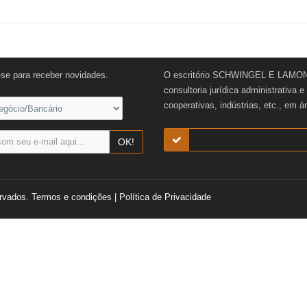
-se para receber novidades.
O escritório SCHWINGEL E LAMONI
consultoria jurídica administrativa 
cooperativas, indústrias, etc., em á
OK!
rvados.
Termos e condições
|
Política de Privacidade