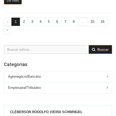
Ler mais
‹
1
2
3
4
5
6
7
8
...
15
16
›
Buscar
Categorias
Agronegócio/Bancário
Empresarial/Tributário
CLÉBERSON RODOLFO VIEIRA SCHWINGEL