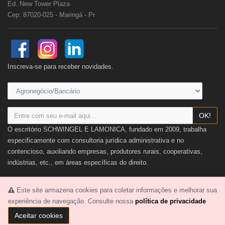
Ed. New Tower Plaza
Cep: 87020-025 - Maringá - Pr
Inscreva-se para receber novidades.
OK!
O escritório SCHWINGEL E LAMONICA, fundado em 2009, trabalha
especificamente com consultoria jurídica administrativa e no
contencioso, auxiliando empresas, produtores rurais, cooperativas,
indústrias, etc., em áreas específicas do direito.
Ver mais
Este site armazena cookies para coletar informações e melhorar sua
experiência de navegação. Consulte nossa
política de privacidade
Aceitar cookies
2026 © SCHWINGEL E LAMONICA. Todos os direitos reservados.