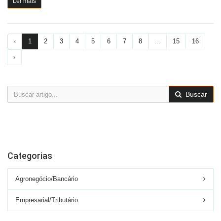
Ler mais
‹
1
2
3
4
5
6
7
8
...
15
16
›
Buscar
Categorias
Agronegócio/Bancário
Empresarial/Tributário