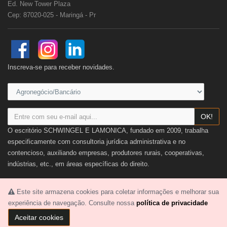
Ed. New Tower Plaza
Cep: 87020-025 - Maringá - Pr
Inscreva-se para receber novidades.
OK!
O escritório SCHWINGEL E LAMONICA, fundado em 2009, trabalha
especificamente com consultoria jurídica administrativa e no
contencioso, auxiliando empresas, produtores rurais, cooperativas,
indústrias, etc., em áreas específicas do direito.
Ver mais
Este site armazena cookies para coletar informações e melhorar sua
experiência de navegação. Consulte nossa
política de privacidade
Aceitar cookies
2026 © SCHWINGEL E LAMONICA. Todos os direitos reservados.