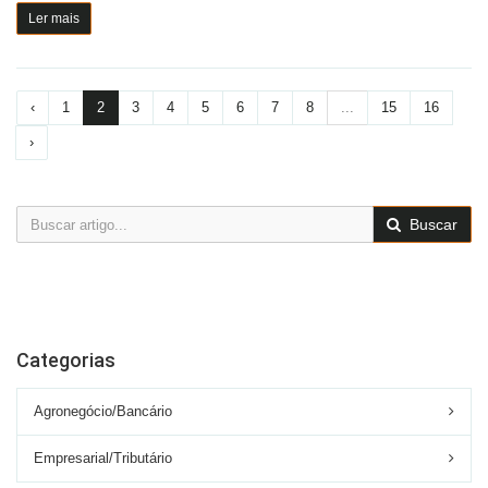
Ler mais
‹
1
2
3
4
5
6
7
8
...
15
16
›
Buscar
Categorias
Agronegócio/Bancário
Empresarial/Tributário