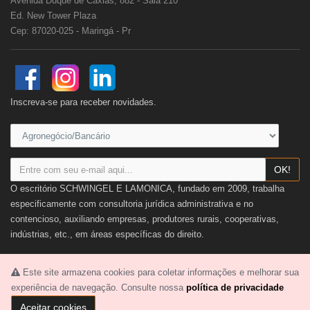
Avenida Duque de Caxias, 882 - Sala 210
Ed. New Tower Plaza
Cep: 87020-025 - Maringá - Pr
Inscreva-se para receber novidades.
OK!
O escritório SCHWINGEL E LAMONICA, fundado em 2009, trabalha
especificamente com consultoria jurídica administrativa e no
contencioso, auxiliando empresas, produtores rurais, cooperativas,
indústrias, etc., em áreas específicas do direito.
Ver mais
Este site armazena cookies para coletar informações e melhorar sua
experiência de navegação. Consulte nossa
política de privacidade
Aceitar cookies
2026 © SCHWINGEL E LAMONICA. Todos os direitos reservados.