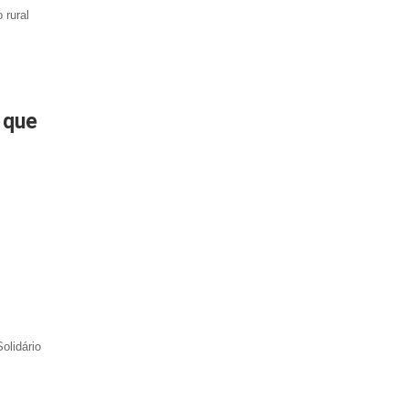
 rural
 que
olidário