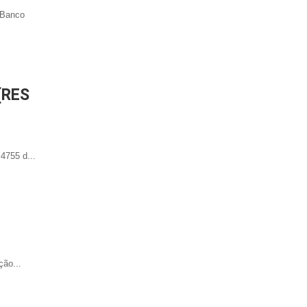
 Banco
(RES
4755 d...
ção...