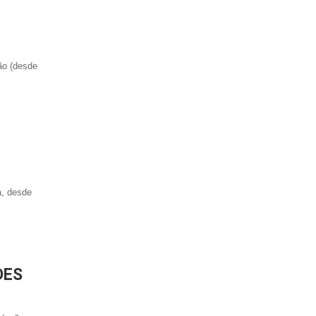
ão (desde
a, desde
DES