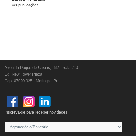
Ver publicações
Avenida Duque de Caxias, 882 - Sala 210
Ed. New Tower Plaza
Cep: 87020-025 - Maringá - Pr
Inscreva-se para receber novidades.