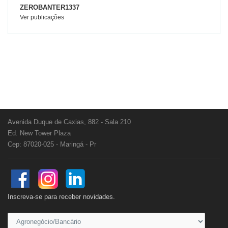
ZEROBANTER1337
Ver publicações
Avenida Duque de Caxias, 882 - Sala 210
Ed. New Tower Plaza
Cep: 87020-025 - Maringá - Pr
Inscreva-se para receber novidades.