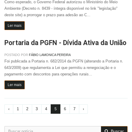
Como esperado, o Governo Federal autorizou o Ministério do Meio
Ambiente (Decreto n. 8439 - íntegra disponível no link "legislação"
deste site) a prorrogar o prazo para adesão ao C...
Ler mais
Portaria da PGFN - Dívida Ativa da União
POSTADO POR
FÁBIO LAMONICA PEREIRA
Foi publicada a Portaria n. 682/2014 da PGFN (alterando a Portaria n.
643/2009) que regulamenta a Lei que permitiu a renegociação e o
pagamento com descontos para operações rurais...
Ler mais
‹
1
2
3
4
5
6
7
›
Buscar