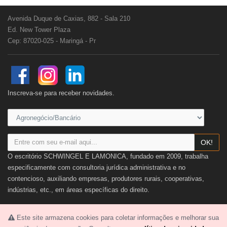
Avenida Duque de Caxias, 882 - Sala 210
Ed. New Tower Plaza
Cep: 87020-025 - Maringá - Pr
Inscreva-se para receber novidades.
OK!
O escritório SCHWINGEL E LAMONICA, fundado em 2009, trabalha
especificamente com consultoria jurídica administrativa e no
contencioso, auxiliando empresas, produtores rurais, cooperativas,
indústrias, etc., em áreas específicas do direito.
Ver mais
Este site armazena cookies para coletar informações e melhorar sua